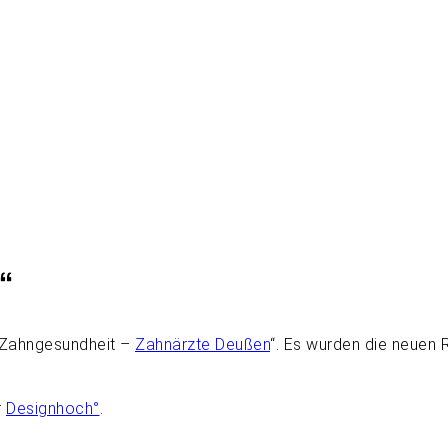
n“
ür Zahngesundheit –
Zahnärzte Deußen
“. Es wurden die neuen R
r
Designhoch°
.