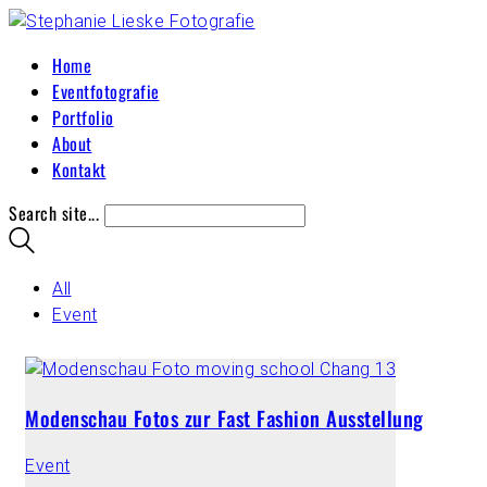
Home
Eventfotografie
Portfolio
About
Kontakt
Search site...
All
Event
Modenschau Fotos zur Fast Fashion Ausstellung
Event