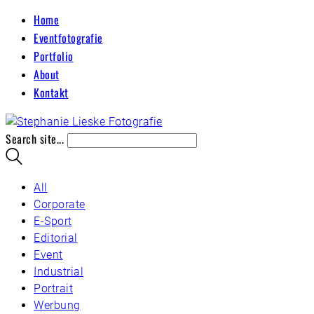
Home
Eventfotografie
Portfolio
About
Kontakt
Search site...
All
Corporate
E-Sport
Editorial
Event
Industrial
Portrait
Werbung